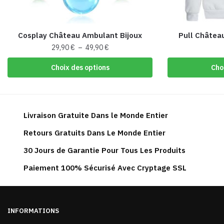
Cosplay Château Ambulant Bijoux
Pull Châtea
Plage
29,90
€
–
49,90
€
de
Ce
Choix des options
Cho
prix :
produit
29,90 €
a
à
plusieurs
49,90 €
variations.
Livraison Gratuite Dans le Monde Entier
Les
Retours Gratuits Dans Le Monde Entier
options
peuvent
30 Jours de Garantie Pour Tous Les Produits
être
Paiement 100% Sécurisé Avec Cryptage SSL
choisies
sur
la
page
INFORMATIONS
du