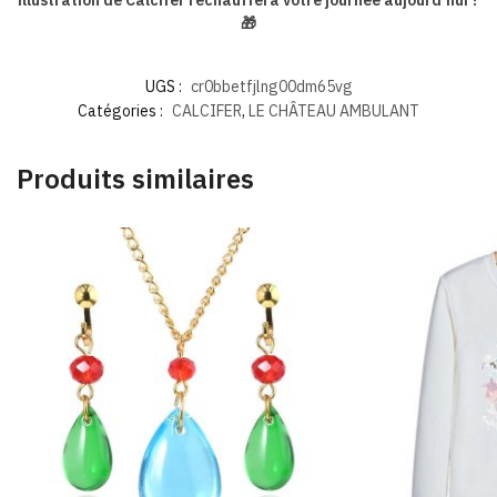
illustration de Calcifer réchauffera votre journée aujourd’hui ?
🎁
UGS :
cr0bbetfjlng00dm65vg
Catégories :
CALCIFER
,
LE CHÂTEAU AMBULANT
Produits similaires