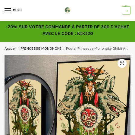
Skip
Skip
to
to
MENU
0
navigation
content
-20% SUR VOTRE COMMANDE À PARTIR DE 30€ D’ACHAT
AVEC LE CODE : KIKI20
Accueil
/
PRINCESSE MONONOKE
/
Poster Princesse Mononoké Ghibli Art
🔍