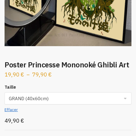
Poster Princesse Mononoké Ghibli Art
Plage
19,90
€
–
79,90
€
de
Taille
prix :
19,90 €
à
Effacer
79,90 €
49,90
€