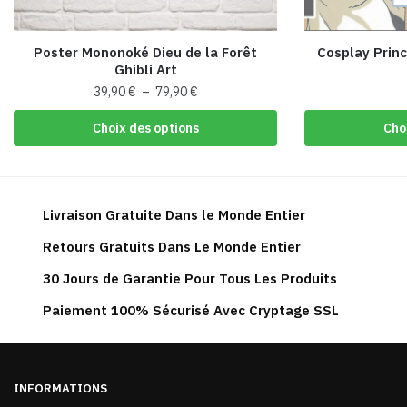
Poster Mononoké Dieu de la Forêt
Cosplay Prin
Ghibli Art
Plage
39,90
€
–
79,90
€
de
Ce
Choix des options
Cho
prix :
produit
39,90 €
a
à
plusieurs
79,90 €
variations.
Livraison Gratuite Dans le Monde Entier
Les
Retours Gratuits Dans Le Monde Entier
options
peuvent
30 Jours de Garantie Pour Tous Les Produits
être
Paiement 100% Sécurisé Avec Cryptage SSL
choisies
sur
la
page
INFORMATIONS
du