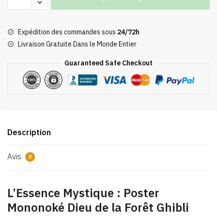
de
Poster
Mononoké
Expédition des commandes sous
24/72h
Dieu
Livraison Gratuite Dans le Monde Entier
de
la
Guaranteed Safe Checkout
Forêt
Ghibli
Art
Description
Avis
0
L’Essence Mystique : Poster
Mononoké Dieu de la Forêt Ghibli