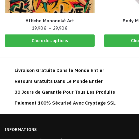
Affiche Mononoké Art
Body M
Plage
19,90
€
–
29,90
€
de
Ce
Choix des options
Cho
prix :
produit
19,90 €
a
à
plusieurs
29,90 €
variations.
Livraison Gratuite Dans le Monde Entier
Les
Retours Gratuits Dans Le Monde Entier
options
peuvent
30 Jours de Garantie Pour Tous Les Produits
être
Paiement 100% Sécurisé Avec Cryptage SSL
choisies
sur
la
page
INFORMATIONS
du