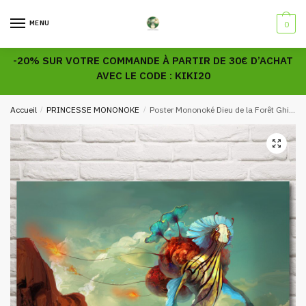
Skip
Skip
to
to
MENU
0
navigation
content
-20% SUR VOTRE COMMANDE À PARTIR DE 30€ D’ACHAT
AVEC LE CODE : KIKI20
Accueil
/
PRINCESSE MONONOKE
/
Poster Mononoké Dieu de la Forêt Ghibli Art
🔍