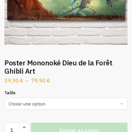
Poster Mononoké Dieu de la Forêt
Ghibli Art
Plage
39,90
€
–
79,90
€
de
Taille
prix :
39,90 €
à
79,90 €
quantité
Ajouter au panier