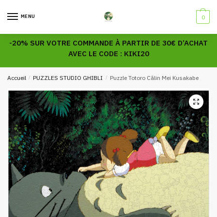
Skip
Skip
to
to
MENU
0
navigation
content
-20% SUR VOTRE COMMANDE À PARTIR DE 30€ D’ACHAT
AVEC LE CODE : KIKI20
Accueil
/
PUZZLES STUDIO GHIBLI
/
Puzzle Totoro Câlin Mei Kusakabe
🔍