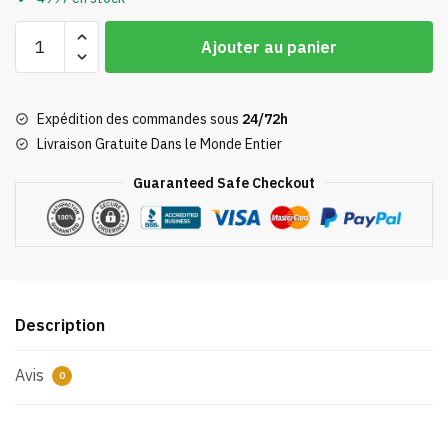
quantité
Ajouter au panier
de
Puzzle
Totoro
Expédition des commandes sous
24/72h
Câlin
Livraison Gratuite Dans le Monde Entier
Mei
Kusakabe
Guaranteed Safe Checkout
Description
Avis
0