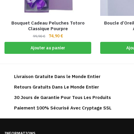
Bouquet Cadeau Peluches Totoro
Boucle d’Orei
Classique Pourpre
Le
Le
74,90
€
99,90
€
prix
prix
Ajouter au panier
Ajo
initial
actuel
était :
est :
99,90 €.
74,90 €.
Livraison Gratuite Dans le Monde Entier
Retours Gratuits Dans Le Monde Entier
30 Jours de Garantie Pour Tous Les Produits
Paiement 100% Sécurisé Avec Cryptage SSL
INFORMATIONS