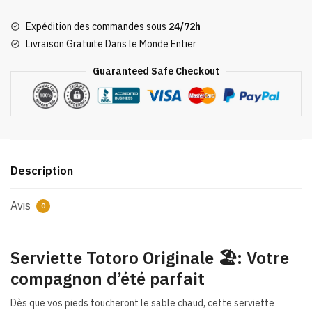
Totoro
Expédition des commandes sous
24/72h
Originale
Livraison Gratuite Dans le Monde Entier
Guaranteed Safe Checkout
Description
Avis
0
Serviette Totoro Originale 🏖️: Votre
compagnon d’été parfait
Dès que vos pieds toucheront le sable chaud, cette serviette