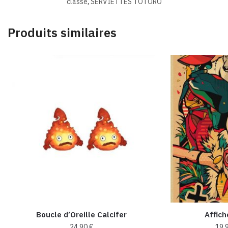
classé
,
SERVIETTES TOTORO
Produits similaires
Boucle d’Oreille Calcifer
Affic
24,90
€
19,