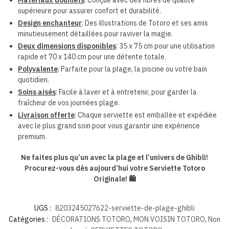
Matériaux douillets
: Conçue avec des fibres de qualité
supérieure pour assurer confort et durabilité.
Design enchanteur
: Des illustrations de Totoro et ses amis
minutieusement détaillées pour raviver la magie.
Deux dimensions disponibles
: 35 x 75 cm pour une utilisation
rapide et 70 x 140 cm pour une détente totale.
Polyvalente
: Parfaite pour la plage, la piscine ou votre bain
quotidien.
Soins aisés
: Facile à laver et à entretenir, pour garder la
fraîcheur de vos journées plage.
Livraison offerte
: Chaque serviette est emballée et expédiée
avec le plus grand soin pour vous garantir une expérience
premium.
Ne faites plus qu’un avec la plage et l’univers de Ghibli!
Procurez-vous dès aujourd’hui votre Serviette Totoro
Originale! 🛍️
UGS :
8203245027622-serviette-de-plage-ghibli
Catégories :
DÉCORATIONS TOTORO
,
MON VOISIN TOTORO
,
Non