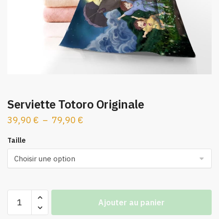
Serviette Totoro Originale
Plage
39,90
€
–
79,90
€
de
Taille
prix :
39,90 €
à
79,90 €
quantité
Ajouter au panier
de
Serviette