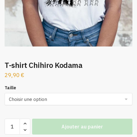
T-shirt Chihiro Kodama
29,90
€
Taille
quantité
Ajouter au panier
de
T-