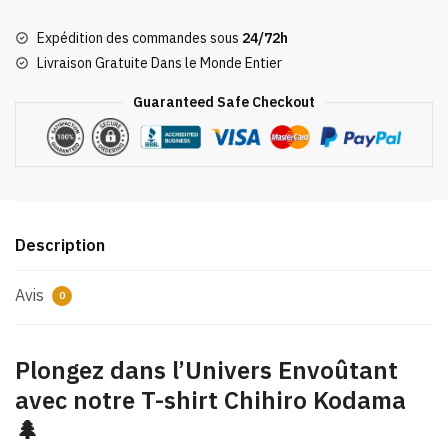
shirt
Expédition des commandes sous
24/72h
Chihiro
Livraison Gratuite Dans le Monde Entier
Kodama
Guaranteed Safe Checkout
Description
Avis
0
Plongez dans l’Univers Envoûtant
avec notre T-shirt Chihiro Kodama
🌲