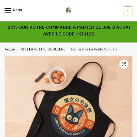
Skip
Skip
to
to
MENU
0
navigation
content
-20% SUR VOTRE COMMANDE À PARTIR DE 30€ D’ACHAT
AVEC LE CODE : KIKI20
Accueil
/
KIKI LA PETITE SORCIÈRE
/
Tablier Kiki La Petite Sorcière
🔍