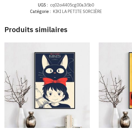
UGS :
cq02oi4405cg00a3i5b0
Catégorie :
KIKI LA PETITE SORCIÈRE
Produits similaires