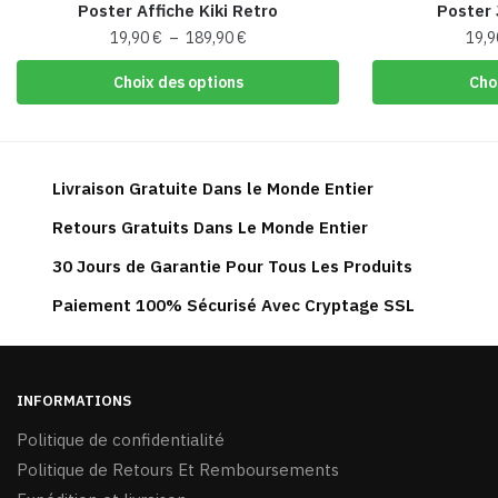
Poster Affiche Kiki Retro
Poster J
Plage
19,90
€
–
189,90
€
19,
de
Ce
Choix des options
Cho
prix :
produit
19,90 €
a
à
plusieurs
189,90 €
variations.
Livraison Gratuite Dans le Monde Entier
Les
Retours Gratuits Dans Le Monde Entier
options
peuvent
30 Jours de Garantie Pour Tous Les Produits
être
Paiement 100% Sécurisé Avec Cryptage SSL
choisies
sur
la
page
INFORMATIONS
du
Politique de confidentialité
produit
Politique de Retours Et Remboursements