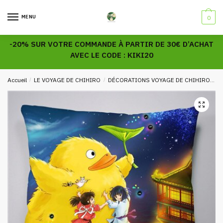
Skip
Skip
to
to
MENU
0
navigation
content
-20% SUR VOTRE COMMANDE À PARTIR DE 30€ D’ACHAT
AVEC LE CODE : KIKI20
Accueil
/
LE VOYAGE DE CHIHIRO
/
DÉCORATIONS VOYAGE DE CHIHIRO
C
🔍