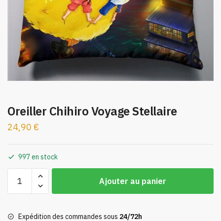
Oreiller Chihiro Voyage Stellaire
24,90
€
997 en stock
quantité
Ajouter au panier
de
Oreiller
Chihiro
Expédition des commandes sous
24/72h
Voyage