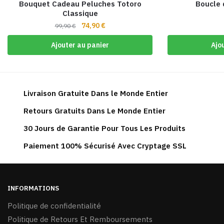
Bouquet Cadeau Peluches Totoro
Boucle d
Classique
Le
Le
74,90
€
99,90
€
prix
prix
Ajouter au panier
Ajo
initial
actuel
était :
est :
99,90 €.
74,90 €.
Livraison Gratuite Dans le Monde Entier
Retours Gratuits Dans Le Monde Entier
30 Jours de Garantie Pour Tous Les Produits
Paiement 100% Sécurisé Avec Cryptage SSL
INFORMATIONS
Politique de confidentialité
Politique de Retours Et Remboursements