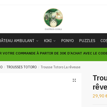
HÂTEAU AMBULANT
KIKI
PONYO
PUZZLES
CO
R VOTRE COMMANDE À PARTIR DE 30€ D’ACHAT AVEC LE CODE 
RO
TROUSSES TOTORO
Trousse Totoro La rêveuse
/
/
Trou
🔍
rêv
29,90