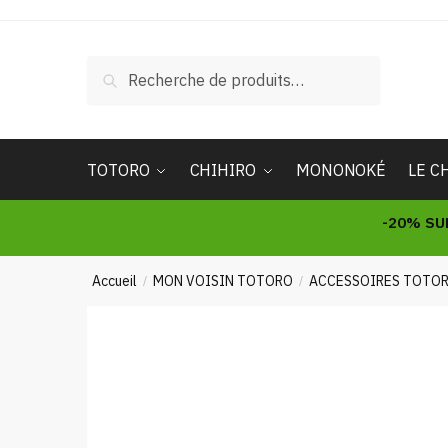
Skip
Skip
to
to
navigation
content
Recherche
Recherche
pour :
TOTORO
CHIHIRO
MONONOKÉ
LE C
-20% SU
Accueil
MON VOISIN TOTORO
ACCESSOIRES TOTO
/
/