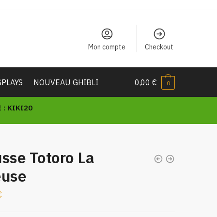
Mon compte
Checkout
SPLAYS
NOUVEAU GHIBLI
0,00
€
0
: KIKI20
sse Totoro La
euse
€