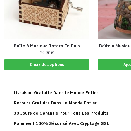
Boîte à Musique Totoro En Bois
Boîte à Musiqu
39,90
€
Ce
Choix des options
Ajo
produit
a
plusieurs
variations.
Livraison Gratuite Dans le Monde Entier
Les
Retours Gratuits Dans Le Monde Entier
options
peuvent
30 Jours de Garantie Pour Tous Les Produits
être
Paiement 100% Sécurisé Avec Cryptage SSL
choisies