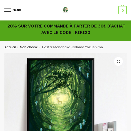
Skip
Skip
to
to
MENU
0
navigation
content
-20% SUR VOTRE COMMANDE À PARTIR DE 30€ D’ACHAT
AVEC LE CODE : KIKI20
Accueil
/
Non classé
/
Poster Mononoké Kodama Yakushima
🔍