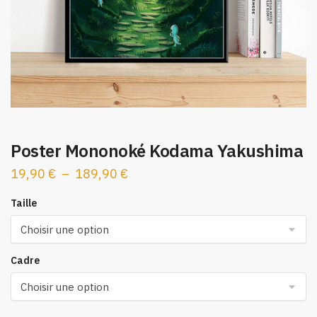
Poster Mononoké Kodama Yakushima
Plage
19,90
€
–
189,90
€
de
Taille
prix :
19,90 €
à
Cadre
189,90 €