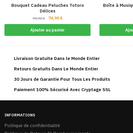
Bouquet Cadeau Peluches Totoro
Boîte à Musiq
Délices
Le
Le
74,90
€
99,90
€
prix
prix
Ajouter au panier
Ajo
initial
actuel
était :
est :
99,90 €.
74,90 €.
Livraison Gratuite Dans le Monde Entier
Retours Gratuits Dans Le Monde Entier
30 Jours de Garantie Pour Tous Les Produits
Paiement 100% Sécurisé Avec Cryptage SSL
INFORMATIONS
Politique de confidentialité