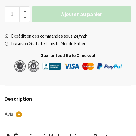
quantité
Ajouter au panier
de
Poster
Mononoké
Expédition des commandes sous
24/72h
Kodama
Livraison Gratuite Dans le Monde Entier
Yakushima
Guaranteed Safe Checkout
Description
Avis
0