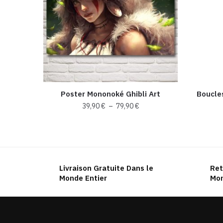
Poster Mononoké Ghibli Art
Boucle
Plage
39,90
€
–
79,90
€
de
Ce
prix :
produit
39,90 €
a
à
plusieurs
79,90 €
Livraison Gratuite Dans le
Ret
variations.
Monde Entier
Mon
Les
options
peuvent
être