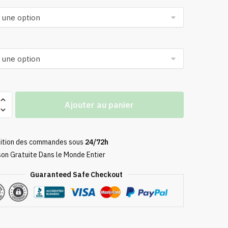
prix :
19,90 €
à
249,90 €
Ajouter au panier
ké
ition des commandes sous
24/72h
son Gratuite Dans le Monde Entier
Guaranteed Safe Checkout