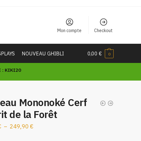
Mon compte
Checkout
SPLAYS
NOUVEAU GHIBLI
0,00
€
0
: KIKI20
leau Mononoké Cerf
it de la Forêt
Plage
€
–
249,90
€
de