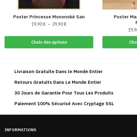
Poster Princesse Mononoké San
Poster Ma
Plage
19,90
€
–
29,90
€
19,
de
Ce
prix :
produit
Choix des options
Cho
19,90 €
a
à
plusieurs
29,90 €
variations.
Les
Livraison Gratuite Dans le Monde Entier
options
Retours Gratuits Dans Le Monde Entier
peuvent
30 Jours de Garantie Pour Tous Les Produits
être
choisies
Paiement 100% Sécurisé Avec Cryptage SSL
sur
la
page
du
INFORMATIONS