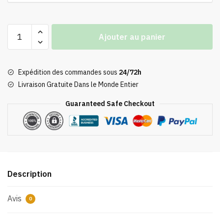
quantité
Ajouter au panier
de
Tableau
Miyazaki
Expédition des commandes sous
24/72h
Art
Livraison Gratuite Dans le Monde Entier
Princesse
Mononoké
Guaranteed Safe Checkout
Description
Avis
0