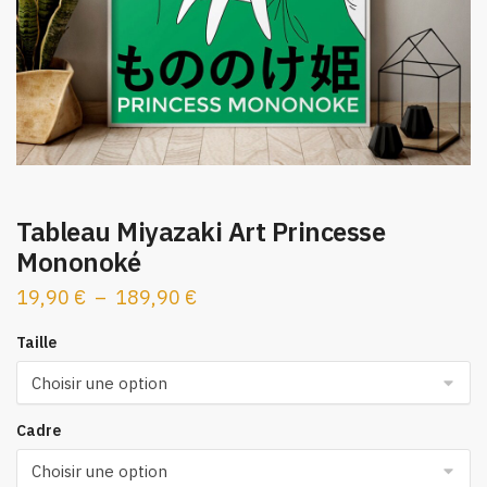
Tableau Miyazaki Art Princesse
Mononoké
Plage
19,90
€
–
189,90
€
de
Taille
prix :
19,90 €
à
Cadre
189,90 €